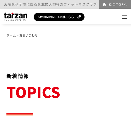
宮崎県延岡市にある
県北最大規模の
フィットネスクラブ
総合TOPへ
SWIMMING CLUBはこちら
ホーム
> お問い合わせ
施設案内
レッスンプログラム
ご利用ガイド
新着情報
利用料金
TOPICS
新着情報
体験・見
WEB入
アク
お問い合