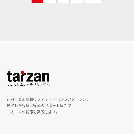
延岡市最大規模のフィットネスクラブターザン。
充実した設備と安心のサポート体制で
一人一人の健康を実現します。