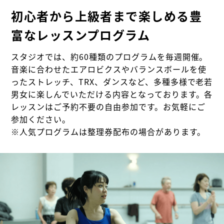
学
会
セス
わせ
初心者から上級者まで楽しめる豊
富なレッスンプログラム
スタジオでは、約60種類のプログラムを毎週開催。
音楽に合わせたエアロビクスやバランスボールを使
ったストレッチ、TRX、ダンスなど、多種多様で老若
男女に楽しんでいただける内容となっております。各
レッスンはご予約不要の自由参加です。お気軽にご
参加ください。
※人気プログラムは整理券配布の場合があります。