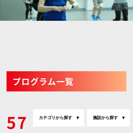
プログラム一覧
57