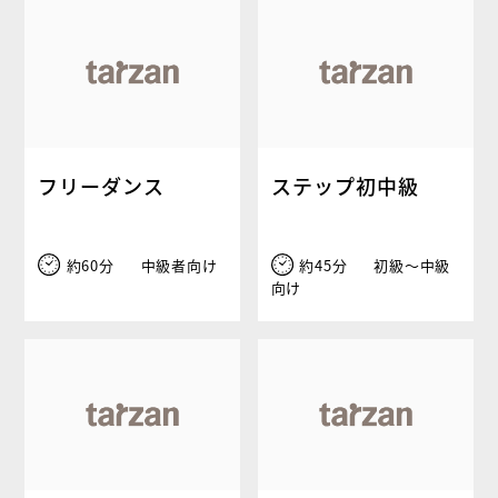
フリーダンス
ステップ初中級
約60分
中級者向け
約45分
初級〜中級
向け